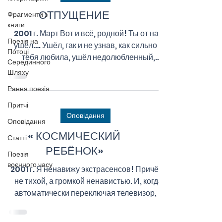
ОТПУЩЕНИЕ
Фрагменти з
книги
2001 г. Март Вот и всё, родной! Ты от нас
Поезія на
ушёл…. Ушёл, гак и не узнав, как сильно я
Потоці
тебя любила, ушёл недолюбленный,
Серединного
недоласканный той «...
Шляху
Рання поезія
Притчі
Оповідання
Оповідання
« КОСМИЧЕСКИЙ
Статті
РЕБЁНОК»
Поезія
воєнного часу
2001 г. Я ненавижу экстрасенсов! Причём,
не тихой, а громкой ненавистью. И, когда
автоматически переключая телевизор, я
натыкаюсь на...