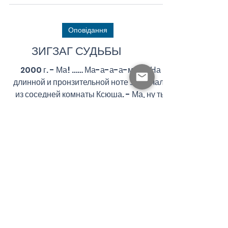
Оповідання
ЗИГЗАГ СУДЬБЫ
2000 г. - Ма! …… Ма-а-а-а-м!!! - На
длинной и пронзительной ноте закричала
из соседней комнаты Ксюша. - Ма, ну ты
что, не...
1
/
2
Містерія Атлантиди