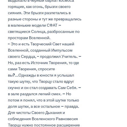
выдыхало в черный бархат космоса 
горящие, как огонь, брызги своего 
сияния. Эти брызги разлетались в 
разные стороны и тут же превращались 
в маленькие модели СФАТ – 
светящиеся Солнца, разбросанные по 
просторам Вселенной. 
- Это и есть Творческий Свет нашей 
Вселенной, созданный Импульсом 
своего Сердца, - продолжил Учитель. – 
Но, раз есть Источник Творения, то где 
сами Творения, спросите 
вы?...Однажды в юности я услышал 
такую шутку, что Творцу стало вдруг 
скучно и он стал создавать Сам Себя. – 
в зале раздался легкий смех. – Но 
потом я понял, что в этой шутке только 
доля шутки, а все остальное – правда. 
Для чистоты Своего Дыхания и 
соблюдения Вселенского Равновесия 
Творцу нужно постоянное расширение 