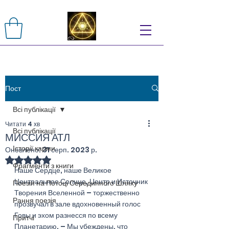
Пост
Всі публікації
Читати 4 хв
Всі публікації
МИССИЯ АТЛ
Історії карми
Оновлено:
31 серп. 2023 р.
Оцінка: NaN з 5 зірок.
Фрагменти з книги
Наше Сердце, наше Великое 
Центральное Солнце, Центр и Источник 
Поезія на Потоці Серединного Шляху
Творения Вселенной – торжественно 
Рання поезія
прозвучал в зале вдохновенный голос 
Говы и эхом разнесся по всему 
Притчі
Планетарию. – Мы убеждены, что 