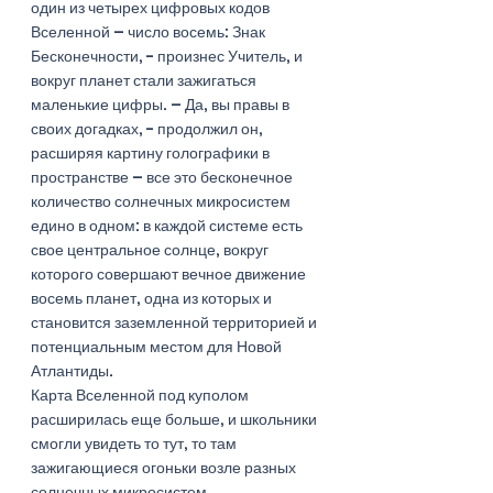
один из четырех цифровых кодов 
Вселенной – число восемь: Знак 
Бесконечности, - произнес Учитель, и 
вокруг планет стали зажигаться 
маленькие цифры. – Да, вы правы в 
своих догадках, - продолжил он, 
расширяя картину голографики в 
пространстве – все это бесконечное 
количество солнечных микросистем 
едино в одном: в каждой системе есть 
свое центральное солнце, вокруг 
которого совершают вечное движение 
восемь планет, одна из которых и 
становится заземленной территорией и 
потенциальным местом для Новой 
Атлантиды. 
Карта Вселенной под куполом 
расширилась еще больше, и школьники 
смогли увидеть то тут, то там 
зажигающиеся огоньки возле разных 
солнечных микросистем.