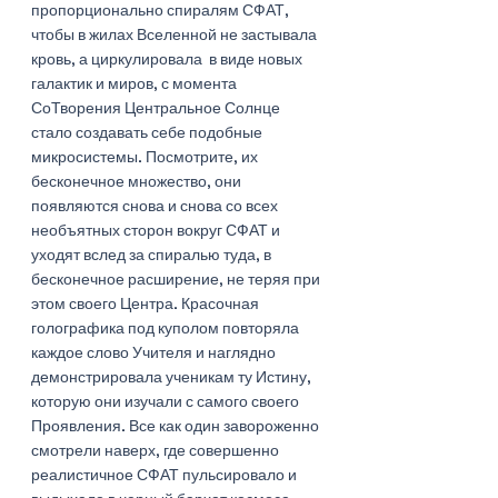
пропорционально спиралям СФАТ, 
чтобы в жилах Вселенной не застывала 
кровь, а циркулировала  в виде новых 
галактик и миров, с момента 
СоТворения Центральное Солнце 
стало создавать себе подобные 
микросистемы. Посмотрите, их 
бесконечное множество, они 
появляются снова и снова со всех 
необъятных сторон вокруг СФАТ и 
уходят вслед за спиралью туда, в 
бесконечное расширение, не теряя при 
этом своего Центра. Красочная 
голографика под куполом повторяла 
каждое слово Учителя и наглядно 
демонстрировала ученикам ту Истину, 
которую они изучали с самого своего 
Проявления. Все как один завороженно 
смотрели наверх, где совершенно 
реалистичное СФАТ пульсировало и 