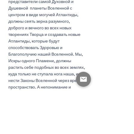
представители самой Духовной и 
Душевной  планеты Вселенной с 
центром в виде могучей Атлантиды, 
должны сеять зерна разумного, 
доброго и вечного во всех новых 
творениях Творца и создавать новые 
Атлантиды, которые будут 
способствовать Здоровью и 
Благополучию нашей Вселенной. Мы, 
Искры одного Пламени, должны 
растить себе подобных во всех землях, 
куда только не ступала нога наша, и 
нести Законы Вселенной через время и 
пространство. А непонимание и 
нарушение этих Законов, и не 
соблюдение Ключей на заземлённых 
территориях приводит к тому, что 
империл отравляет многих Мистесов и 
Воинов, которые в конечном итоге не 
справляются со своей Миссией, а 
несостоявшаяся Атлантида так и не 