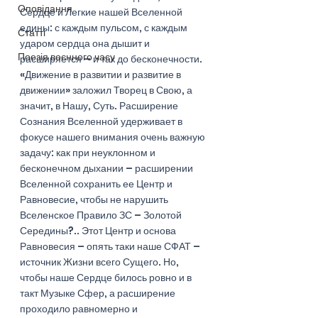
Оповідання
Сердце и Легкие нашей Вселенной 
едины: с каждым пульсом, с каждым 
Статті
ударом сердца она дышит и 
Поезія воєнного часу
расширяется – и так до бесконечности. 
«Движение в развитии и развитие в 
движении» заложил Творец в Свою, а 
значит, в Нашу, Суть. Расширение 
Сознания Вселенной удерживает в 
фокусе нашего внимания очень важную 
задачу: как при неуклонном и 
бесконечном дыхании – расширении 
Вселенной сохранить ее Центр и 
Равновесие, чтобы не нарушить 
Вселенское Правило ЗС – Золотой 
Середины?.. Этот Центр и основа 
Равновесия – опять таки наше СФАТ – 
источник Жизни всего Сущего. Но, 
чтобы наше Сердце билось ровно и в 
такт Музыке Сфер, а расширение 
проходило равномерно и 