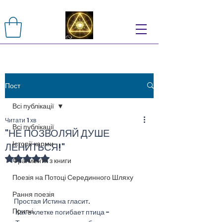
Пост
Всі публікації
Читати 1 хв
Всі публікації
"НЕ ПОЗВОЛЯЙ ДУШЕ
Історії карми
ЛЕНИТЬСЯ!"
Оцінка: NaN з 5 зірок.
Фрагменти з книги
Поезія на Потоці Серединного Шляху
Рання поезія
Простая Истина гласит.
Притчі
 Как в клетке погибает птица -