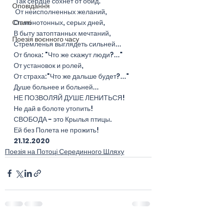
 Так сердце сохнет от обид.
Оповідання
 От неисполненных желаний,
Статті
От монотонных, серых дней,
В быту затоптанных мечтаний,
Поезія воєнного часу
Стремленья выглядеть сильней...
От блока: "Что же скажут люди?..."
От установок и ролей,
От страха:"Что же дальше будет?..."
Душе больнее и больней...
НЕ ПОЗВОЛЯЙ ДУШЕ ЛЕНИТЬСЯ!
Не дай в болоте утопить!
СВОБОДА - это Крылья птицы.
Ей без Полета не прожить!
21.12.2020
Поезія на Потоці Серединного Шляху