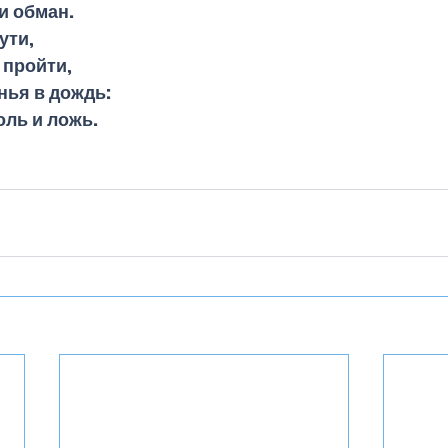
и обман.
ути,
 пройти,
нья в дождь:
оль и ложь.