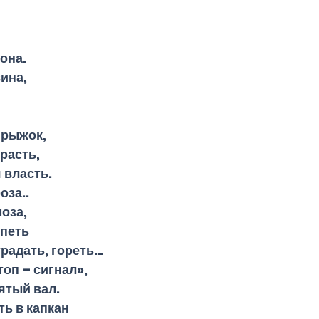
она.
ина,
прыжок,
расть,
 власть.
оза..
оза,
спеть
традать, гореть…
топ – сигнал»,
ятый вал.
ть в капкан