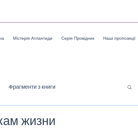
на
Містерія Атлантиди
Серія Провідник
Наші пропозиції
Фрагменти з книги
ного Шляху
Рання поезія
Притчі
кам жизни
ок.
Поезія воєнного часу