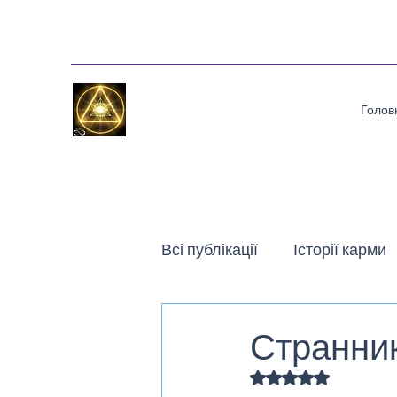
Голов
Всі публікації
Історії карми
Поезія на Потоці Середин
Странни
Оцінка: NaN з 5 зір
Оповідання
Статті