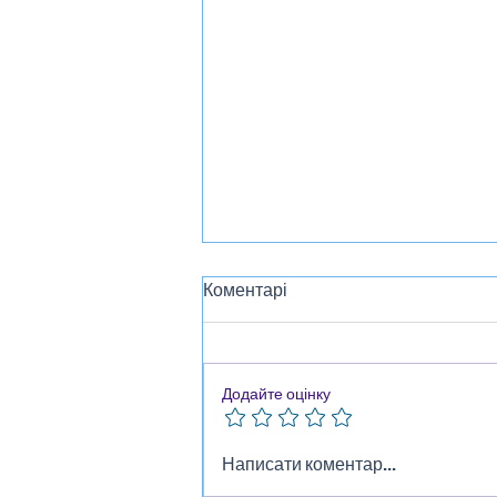
УДАЧНИЦА
Коментарі
«Ты сегодня такая красивая, И
до одури, видно, счастливая, А
ко мне фарт опять не идет…
Додайте оцінку
Знаешь, жизнь – Это штука
строптивая, И не...
Написати коментар...