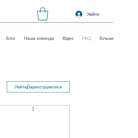
Увійти
Блог
Наша команда
Відео
FAQ
Більше
Увійти/зареєструватися