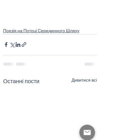
Поезія на Потоці Серединного Шляху
Дивитися всі
Останні пости