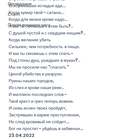
Оповідання
Вскормившая исчадья ада...
Когда кумир твой - сатана...
Статті
Когда для жизни крови надо...
Поезія воєнного часу
А как ты сможешь с этим быть?..
С душой пустой и с сердцем нищим?..
Когда желание убить
Сильнее, чем потребность  в пище.
И как ты сможешь с этим спать -
Под стоны душ, ушедших в муках?..
Мы не просили нас "спасать "
Ценой убийства и разрухи.
Руины наших городов,
Из слез и крови наши реки..
И миллион последних слов -
Твой крест и грех теперь вовеки.
И семь колен твоих пройдёт,
Застрявших в карме преступления,
Но след кровавый не сойдет...
Бог не простит - уйдёшь в забвенье…
23.04.2022 