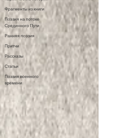
Фрагменты из книги
Поэзия на потоке
Срединного Пути
Ранняя поэзия
Притчи
Рассказы
Статьи
Поэзия военного
времени