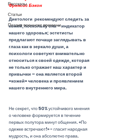
Рассказы
Френсис Бэкон
Статьи
Диетологи  рекомендуют следить за 
Поэзия военного времени
кожей, поскольку она – индикатор 
нашего здоровья; эстетисты 
предлагают почаще заглядывать в 
глаза как в зеркало души, а 
психологи советуют внимательно 
относиться к своей одежде, которая 
не только отражает наш характер и 
привычки – она является второй 
«кожей» человека и проявлением 
нашего внутреннего мира.
Не секрет, что 50% устойчивого мнения 
о человеке формируется в течение 
первых полутора минут общения. «По 
одежке встречают!» - гласит народная 
мудрость, и она абсолютно права. 