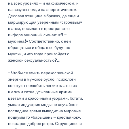
на всех уровнях – и на физическом, и 
на визуальном, и на энергетическом. 
Деловая женщина в брюках, да еще и 
марширующая уверенным «строевым» 
шагом, посылает в пространство 
информационный сигнал: «Я – 
мужчина!» Соответственно, с ней 
обращаться и общаться будут по 
мужски, и что тогда произойдет с  
женской сексуальностью?...
- Чтобы смягчить перекос женской 
энергии в мужское русло, психологи 
советуют полюбить легкие платья из 
шелка и ситца, усыпанные яркими 
цветами и красочными узорами. Кстати, 
умная индустрия моды не случайно в 
последнее время выводит на мировые 
подиумы то «барышень – крестьянок», 
но старое доброе ретро. Струящиеся и 