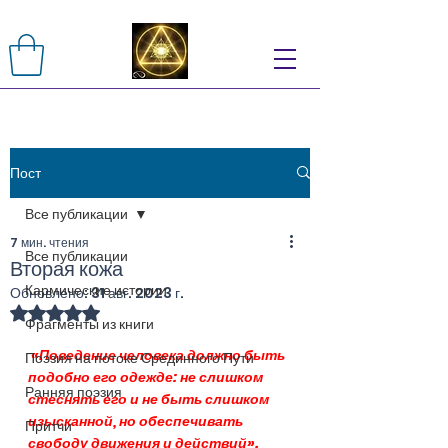
Пост
Все публикации
7 мин. чтения
Все публикации
Вторая кожа
Кармические истории
Обновлено:
31 авг. 2023 г.
Оценка: не число из 5 звезд.
Фрагменты из книги
 «Поведение человека должно быть 
Поэзия на потоке Срединного Пути
подобно его одежде: не слишком 
Ранняя поэзия
стеснять его и не быть слишком 
изысканной, но обеспечивать 
Притчи
свободу движения и действий».