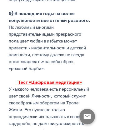
9) В последние годы на волне 
популярности все оттенки розового.
Но любимый многими 
представительницами прекрасного 
пола цвет любви в избытке может 
привести к инфантильности и детской 
наивности, поэтому далеко не всегда 
стоит «надевать» на себя образ 
«розовой Барби».
Тест «Цифровая медитация»
У каждого человека есть персональный 
цвет своей Личности,  который служит 
своеобразным оберегом на Тропе 
Жизни. Его нужно не только 
периодически использовать в своем 
гардеробе, но даже визуализировать – 
представлять себя в окружении этого 
цвета тогда, когда особенно ощущается 