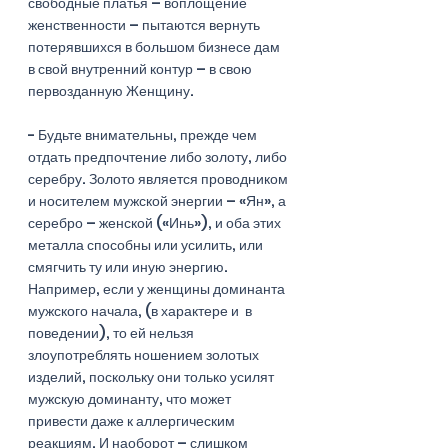
свободные платья – воплощение 
женственности – пытаются вернуть 
потерявшихся в большом бизнесе дам 
в свой внутренний контур – в свою 
первозданную Женщину. 
- Будьте внимательны, прежде чем 
отдать предпочтение либо золоту, либо 
серебру. Золото является проводником 
и носителем мужской энергии – «Ян», а 
серебро – женской («Инь»), и оба этих 
металла способны или усилить, или 
смягчить ту или иную энергию. 
Например, если у женщины доминанта 
мужского начала, (в характере и  в 
поведении), то ей нельзя 
злоупотреблять ношением золотых 
изделий, поскольку они только усилят 
мужскую доминанту, что может 
привести даже к аллергическим 
реакциям. И наоборот – слишком 