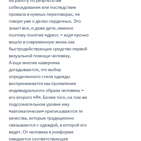
на работу по результатам 
собеседования или последствие 
провала в нужных переговорах, не 
говоря уже о делах сердечных. Это 
знают все, и даже дети, именно 
поэтому понятие «дресс – код» прочно 
вошло в современную жизнь как 
быстродействующее средство первой 
визуальной помощи человеку. 
А еще многие наверняка 
догадываются, что выбор 
определенного стиля одежды 
воспринимается как проявление 
индивидуального образа человека – 
его второго «Я». Более того, на том же 
подсознательном уровне ему 
«автоматически» приписываются те 
качества, которые традиционно 
связываются с одеждой, в которой его 
видят. От человека в униформе  
ожидается соответствующее 