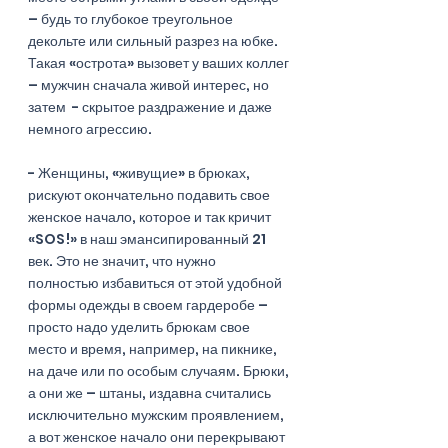
– будь то глубокое треугольное 
декольте или сильный разрез на юбке. 
Такая «острота» вызовет у ваших коллег 
– мужчин сначала живой интерес, но 
затем  - скрытое раздражение и даже 
немного агрессию. 
- Женщины, «живущие» в брюках, 
рискуют окончательно подавить свое 
женское начало, которое и так кричит 
«SOS!» в наш эмансипированный 21 
век. Это не значит, что нужно 
полностью избавиться от этой удобной 
формы одежды в своем гардеробе – 
просто надо уделить брюкам свое 
место и время, например, на пикнике, 
на даче или по особым случаям. Брюки, 
а они же – штаны, издавна считались 
исключительно мужским проявлением, 
а вот женское начало они перекрывают 