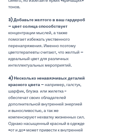
синего, но избегайте ярких «кричащих» 
тонов. 
3) Добавьте желтого в ваш гардероб 
– цвет солнца способствует
концентрации мыслей, а также 
помогает избежать умственного 
перенапряжения. Именно поэтому 
цветотерапевты считают, что желтый – 
идеальный цвет для различных 
интеллектуальных мероприятий. 
4) Несколько ненавязчивых деталей 
красного цвета
 – например, галстук, 
шарфик, блузка  или жилетка - 
обеспечат своих обладателей 
дополнительной внутренней энергией 
и выносливостью, а так же 
компенсируют нехватку жизненных сил. 
Однако насыщенный красный в одежде 
«от и до» может привести к внутренней 