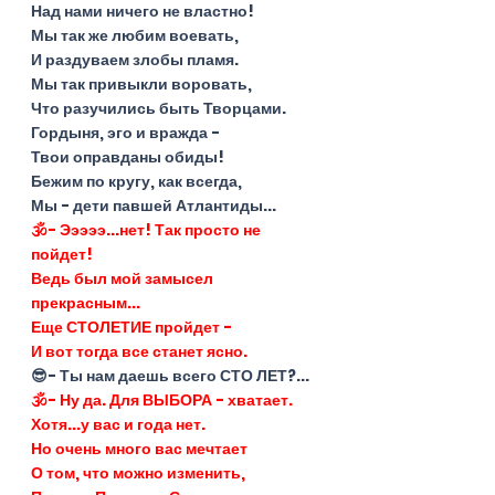
Над нами ничего не властно!
Мы так же любим воевать,
И раздуваем злобы пламя.
Мы так привыкли воровать,
Что разучились быть Творцами.
Гордыня, эго и вражда -
Твои оправданы обиды!
Бежим по кругу, как всегда,
Мы - дети павшей Атлантиды...
🕉- Эээээ...нет! Так просто не 
пойдет!
Ведь был мой замысел 
прекрасным...
Еще СТОЛЕТИЕ пройдет -
И вот тогда все станет ясно.
😎- Ты нам даешь всего СТО ЛЕТ?...
🕉- Ну да. Для ВЫБОРА - хватает.
Хотя...у вас и года нет.
Но очень много вас мечтает
О том, что можно изменить,