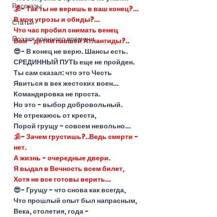
Рассказы
🕉- Так ты не веришь в ваш конец?...
В мои угрозы и обиды?...
Статьи
Что час пробил снимать венец
Поэзия военного времени
Вам - детям павшей Атлантиды?..
😎- В конец не верю. Шансы есть.
СРЕДИННЫЙ ПУТЬ еще не пройден.
Ты сам сказал: что это Честь
Явиться в век жестоких воен...
Командировка не проста.
Но это - выбор добровольный.
Не отрекаюсь от креста,
Порой грущу - совсем невольно...
🕉- Зачем грустишь?..Ведь смерти - 
нет.
А жизнь - очередные двери.
Я выдал в Вечность всем билет,
Хотя не все готовы верить...
😎- Грущу - что снова как всегда,
Что прошлый опыт был напрасным,
Века, столетия, года -