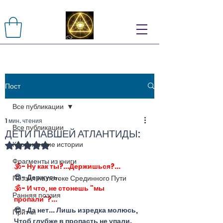
Пост
Все публикации
1 мин. чтения
Все публикации
ДЕТИ ПАВШЕЙ АТЛАНТИДЫ:
Кармические истории
Оценка: не число из 5 звезд.
Фрагменты из книги
🕉- Ну как ты?...Держишься?...
😎- Держусь.
Поэзия на потоке Срединного Пути
🕉- И что, не стонешь "мы 
Ранняя поэзия
пропали"?...
😎- Да нет... Лишь изредка молюсь,
Притчи
Чтоб глубже в пропасть не упали.