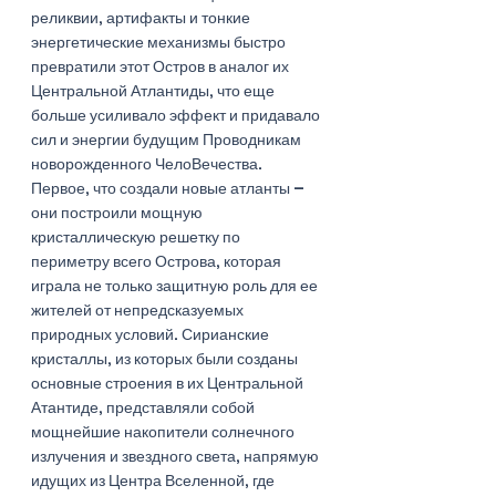
реликвии, артифакты и тонкие 
энергетические механизмы быстро 
превратили этот Остров в аналог их 
Центральной Атлантиды, что еще 
больше усиливало эффект и придавало 
сил и энергии будущим Проводникам 
новорожденного ЧелоВечества. 
Первое, что создали новые атланты – 
они построили мощную 
кристаллическую решетку по 
периметру всего Острова, которая 
играла не только защитную роль для ее 
жителей от непредсказуемых 
природных условий. Сирианские 
кристаллы, из которых были созданы 
основные строения в их Центральной 
Атантиде, представляли собой 
мощнейшие накопители солнечного 
излучения и звездного света, напрямую 
идущих из Центра Вселенной, где 