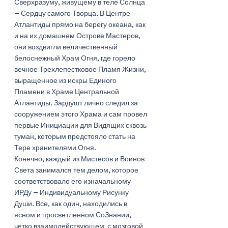
Сверхразуму, живущему в теле Солнца 
– Сердцу самого Творца. В Центре 
Атлантиды прямо на берегу океана, как 
и на их домашнем Острове Мастеров, 
они воздвигли величественный 
белоснежный Храм Огня, где горело 
вечное Трехлепестковое Пламя Жизни, 
выращенное из искры Единого 
Пламени в Храме Центральной 
Атлантиды. Зардушт лично следил за 
сооружением этого Храма и сам провел 
первые Инициации для Видящих сквозь 
туман, которым предстояло стать на 
Тере хранителями Огня. 
Конечно, каждый из Мистесов и Воинов 
Света занимался тем делом, которое 
соответствовало его изначальному 
ИРДу – Индивидуальному Рисунку 
Души. Все, как один, находились в 
ясном и просветленном СоЗнании, 
четко взаимодействующем  с мозговой 