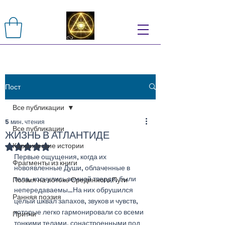
Пост
Все публикации
5 мин. чтения
Все публикации
ЖИЗНЬ В АТЛАНТИДЕ
Кармические истории
Оценка: не число из 5 звезд.
Первые ощущения, когда их 
Фрагменты из книги
новоявленные Души, облаченные в 
тела, коснулись земной тверди, были 
Поэзия на потоке Срединного Пути
непередаваемы…На них обрушился 
Ранняя поэзия
целый шквал запахов, звуков и чувств, 
которые легко гармонировали со всеми 
Притчи
тонкими телами, сонастроенными под 