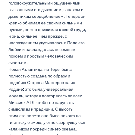
головокружительными ощущениями, 
вызванными его дыханием, запахом и 
даже тихим сердцебиением. Теперь он 
крепко обнимал ее своими сильными 
руками, нежно прижимая к своей груди, 
и она, сильнее, чем прежде, с 
наслаждением укутывалась в Поле его 
Любви и наслаждалась неземным 
покоем и простым человеческим 
счастьем. 
Новая Атлантида  на Тере  была 
полностью создана по образу и 
подобию Острова Мастеров на их 
Родине: это была универсальная 
модель, которая повторялась во всех 
Миссиях АТЛ, чтобы не нарушать 
символизм и традиции. С высоты 
птичьего полета она была похожа на 
гигантскую змею, уютно свернувшуюся 
калачиком посреди синего океана. 