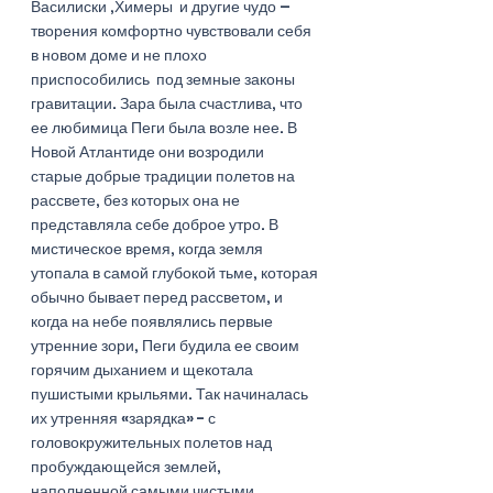
Василиски ,Химеры  и другие чудо – 
творения комфортно чувствовали себя 
в новом доме и не плохо 
приспособились  под земные законы 
гравитации. Зара была счастлива, что 
ее любимица Пеги была возле нее. В 
Новой Атлантиде они возродили 
старые добрые традиции полетов на 
рассвете, без которых она не 
представляла себе доброе утро. В 
мистическое время, когда земля 
утопала в самой глубокой тьме, которая 
обычно бывает перед рассветом, и 
когда на небе появлялись первые 
утренние зори, Пеги будила ее своим 
горячим дыханием и щекотала 
пушистыми крыльями. Так начиналась 
их утренняя «зарядка» - с 
головокружительных полетов над 
пробуждающейся землей, 
наполненной самыми чистыми 