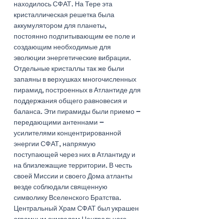
находилось СФАТ. На Тере эта  
кристаллическая решетка была 
аккумулятором для планеты, 
постоянно подпитывающим ее поле и 
создающим необходимые для 
эволюции энергетические вибрации. 
Отдельные кристаллы так же были 
запаяны в верхушках многочисленных 
пирамид, построенных в Атлантиде для 
поддержания общего равновесия и 
баланса. Эти пирамиды были приемо – 
передающими антеннами – 
усилителями концентрированной 
энергии СФАТ, напрямую 
поступающей через них в Атлантиду и 
на близлежащие территории. В честь 
своей Миссии и своего Дома атланты 
везде соблюдали священную 
символику Вселенского Братства. 
Центральный Храм СФАТ был украшен 
огромным символом Центрального 