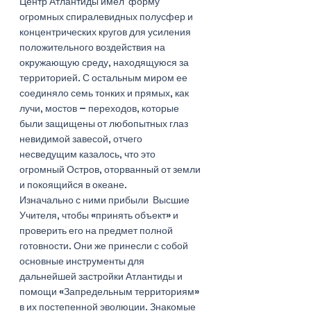
Центр Атлантиды имел  форму 
огромных спиралевидных полусфер и 
концентрических кругов для усиления 
положительного воздействия на 
окружающую среду, находящуюся за 
территорией. С остальным миром ее 
соединяло семь тонких и прямых, как 
лучи, мостов – переходов, которые 
были защищены от любопытных глаз 
невидимой завесой, отчего 
несведущим казалось, что это 
огромный Остров, оторванный от земли 
и покоящийся в океане. 
Изначально с ними прибыли  Высшие 
Учителя, чтобы «принять объект» и 
проверить его на предмет полной 
готовности. Они же принесли с собой 
основные инструменты для 
дальнейшей застройки Атлантиды и 
помощи «Запредельным территориям» 
в их постепенной эволюции. Знакомые 