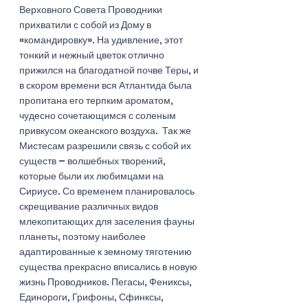
Верховного Совета Проводники 
прихватили с собой из Дому в 
«командировку». На удивление, этот 
тонкий и нежный цветок отлично 
прижился на благодатной почве Теры, и 
в скором времени вся Атлантида была 
пропитана его терпким ароматом, 
чудесно сочетающимся с соленым 
привкусом океанского воздуха.  Так же 
Мистесам разрешили связь с собой их 
существ – волшебных творений, 
которые были их любимцами на 
Сириусе. Со временем планировалось 
скрещивание различных видов 
млекопитающих для заселения фауны 
планеты, поэтому наиболее 
адаптированные к земному тяготению 
существа прекрасно вписались в новую 
жизнь Проводников. Пегасы, Фениксы, 
Единороги, Грифоны, Сфинксы, 