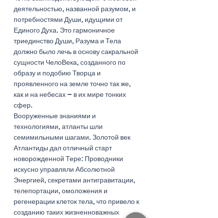
деятельностью, названной разумом, и 
потребностями Души, идущими от 
Единого Духа. Это гармоничное 
триединство Души, Разума и Тела 
должно было лечь в основу сакральной 
сущности ЧелоВека, созданного по 
образу и подобию Творца и 
проявленного на земле точно так же, 
как и на небесах – в их мире тонких 
сфер.
Вооруженные знаниями и 
технологиями, атланты шли 
семимильными шагами. Золотой век 
Атлантиды дал отличный старт 
новорожденной Тере: Проводники 
искусно управляли Абсолютной 
Энергией, секретами антигравитации, 
телепортации, омоложения и 
регенерации клеток тела, что привело к 
созданию таких жизненноважных 