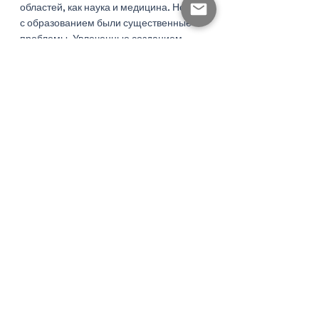
областей, как наука и медицина. Но вот 
с образованием были существенные 
проблемы. Увлеченные созданием 
новых «декораций» на планете и 
адаптацией своих сверхвозможностей к 
заземленной территории, они с трудом 
находили методы и подходы к 
расширению СоЗнания 
новорожденного ЧелоВечества. 
Жители Запредельных Территорий 
получали немало помощи от Божеств, 
как они называли атлантов: 
обустройство жилищ, добыча пищи, 
организация в управлении общинами, 
создание удобных орудий труда, 
поддержание здоровья – их основные 
базовые потребности были 
удовлетворены. Но терианцы по-
прежнему напоминали беспомощных 
детей, которых нужно было водить за 