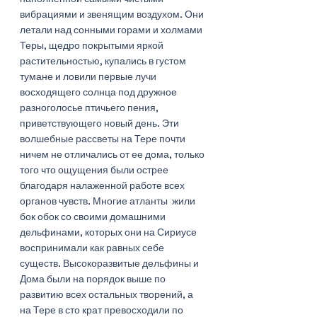
вибрациями и звенящим воздухом. Они 
летали над сонными горами и холмами 
Теры, щедро покрытыми яркой 
растительностью, купались в густом 
тумане и ловили первые лучи 
восходящего солнца под дружное 
разноголосье птичьего пения, 
приветствующего новый день. Эти 
волшебные рассветы на Тере почти 
ничем не отличались от ее дома, только 
того что ощущения были острее 
благодаря налаженной работе всех 
органов чувств. Многие атланты  жили 
бок обок со своими домашними 
дельфинами, которых они на Сириусе 
воспринимали как равных себе 
существ. Высокоразвитые дельфины и 
Дома были на порядок выше по 
развитию всех остальных творений, а 
на Тере в сто крат превосходили по 