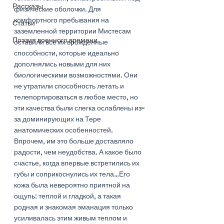
Рассказы
физические оболочки. Для 
комфортного пребывания на 
Статьи
заземленной территории Мистесам 
Поэзия военного времени
оставили все их врожденные 
способности, которые идеально 
дополнялись новыми для них 
биологическими возможностями. Они 
не утратили способность летать и 
телепортироваться в любое место, но 
эти качества были слегка ослаблены из-
за доминирующих на Тере 
анатомических особенностей. 
Впрочем, им это больше доставляло 
радости, чем неудобства. А какое было 
счастье, когда впервые встретились их 
губы и соприкоснулись их тела…Его 
кожа была невероятно приятной на 
ощупь: теплой и гладкой, а такая 
родная и знакомая эманация только 
усиливалась этим живым теплом и 