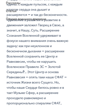
Рассказы
едины: с каждым пульсом, с каждым 
ударом сердца она дышит и 
Статьи
расширяется – и так до бесконечности. 
Поэзия военного времени
«Движение в развитии и развитие в 
движении» заложил Творец в Свою, а 
значит, в Нашу, Суть. Расширение 
Сознания Вселенной удерживает в 
фокусе нашего внимания очень важную 
задачу: как при неуклонном и 
бесконечном дыхании – расширении 
Вселенной сохранить ее Центр и 
Равновесие, чтобы не нарушить 
Вселенское Правило ЗС – Золотой 
Середины?.. Этот Центр и основа 
Равновесия – опять таки наше СФАТ – 
источник Жизни всего Сущего. Но, 
чтобы наше Сердце билось ровно и в 
такт Музыке Сфер, а расширение 
проходило равномерно и 
пропорционально спиралям СФАТ, 