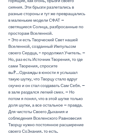
горящие, как огонь, брызги своего 
сияния. Эти брызги разлетались в 
разные стороны и тут же превращались 
в маленькие модели СФАТ – 
светящиеся Солнца, разбросанные по 
просторам Вселенной. 
- Это и есть Творческий Свет нашей 
Вселенной, созданный Импульсом 
своего Сердца, - продолжил Учитель. – 
Но, раз есть Источник Творения, то где 
сами Творения, спросите 
вы?...Однажды в юности я услышал 
такую шутку, что Творцу стало вдруг 
скучно и он стал создавать Сам Себя. – 
в зале раздался легкий смех. – Но 
потом я понял, что в этой шутке только 
доля шутки, а все остальное – правда. 
Для чистоты Своего Дыхания и 
соблюдения Вселенского Равновесия 
Творцу нужно постоянное расширение 
своего СоЗнания, то есть, 