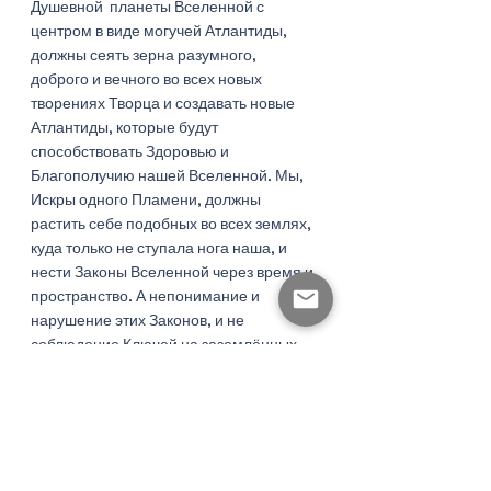
Душевной  планеты Вселенной с 
центром в виде могучей Атлантиды, 
должны сеять зерна разумного, 
доброго и вечного во всех новых 
творениях Творца и создавать новые 
Атлантиды, которые будут 
способствовать Здоровью и 
Благополучию нашей Вселенной. Мы, 
Искры одного Пламени, должны 
растить себе подобных во всех землях, 
куда только не ступала нога наша, и 
нести Законы Вселенной через время и 
пространство. А непонимание и 
нарушение этих Законов, и не 
соблюдение Ключей на заземлённых 
территориях приводит к тому, что 
империл отравляет многих Мистесов и 
Воинов, которые в конечном итоге не 
справляются со своей Миссией, а 
несостоявшаяся Атлантида так и не 
проходит Срединный Путь.