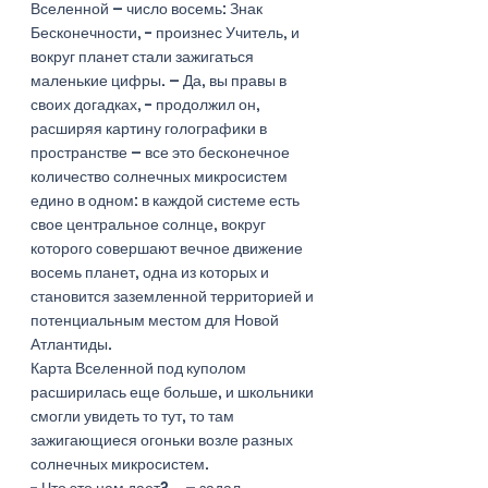
Вселенной – число восемь: Знак 
Бесконечности, - произнес Учитель, и 
вокруг планет стали зажигаться 
маленькие цифры. – Да, вы правы в 
своих догадках, - продолжил он, 
расширяя картину голографики в 
пространстве – все это бесконечное 
количество солнечных микросистем 
едино в одном: в каждой системе есть 
свое центральное солнце, вокруг 
которого совершают вечное движение 
восемь планет, одна из которых и 
становится заземленной территорией и 
потенциальным местом для Новой 
Атлантиды. 
Карта Вселенной под куполом 
расширилась еще больше, и школьники 
смогли увидеть то тут, то там 
зажигающиеся огоньки возле разных 
солнечных микросистем.
- Что это нам дает?... – задал 