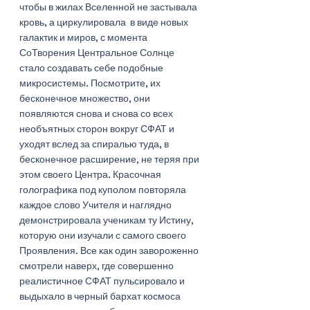
чтобы в жилах Вселенной не застывала 
кровь, а циркулировала  в виде новых 
галактик и миров, с момента 
СоТворения Центральное Солнце 
стало создавать себе подобные 
микросистемы. Посмотрите, их 
бесконечное множество, они 
появляются снова и снова со всех 
необъятных сторон вокруг СФАТ и 
уходят вслед за спиралью туда, в 
бесконечное расширение, не теряя при 
этом своего Центра. Красочная 
голографика под куполом повторяла 
каждое слово Учителя и наглядно 
демонстрировала ученикам ту Истину, 
которую они изучали с самого своего 
Проявления. Все как один завороженно 
смотрели наверх, где совершенно 
реалистичное СФАТ пульсировало и 
выдыхало в черный бархат космоса 