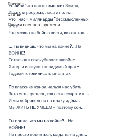
Рассказы
Решили, что нас не выносит Земля,
Иссякли ресурсы, леса и поля...
Статьи
Что   нас - миллиарды "бессмысленных 
Поэзия военного времени
ртов",
Что можно на бойню вести, как скотов...
....Ты видишь, что мы на войне?...На 
ВОЙНЕ!
Тотальная ложь убивает вдвойне.
Хитер и исскусен невидимый враг -
Годами готовились планы атак.
По классике жанра нельзя нас убить,
Зато есть предлог, как легко сократить...
И мы добровольно на плаху идём...
Мы ЖИТЬ НЕ УМЕЕМ - поэтому сон...
Ты понял, что мы на войне?...На 
ВОЙНЕ!
Не просто подняться, когда ты на дне...