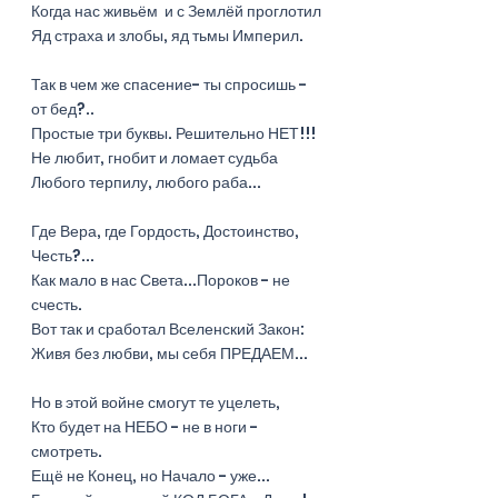
Когда нас живьём  и с Землёй проглотил
Яд страха и злобы, яд тьмы Империл.
Так в чем же спасение- ты спросишь - 
от бед?..
Простые три буквы. Решительно НЕТ!!!
Не любит, гнобит и ломает судьба
Любого терпилу, любого раба...
Где Вера, где Гордость, Достоинство, 
Честь?...
Как мало в нас Света...Пороков - не 
счесть.
Вот так и сработал Вселенский Закон:
Живя без любви, мы себя ПРЕДАЕМ...
Но в этой войне смогут те уцелеть,
Кто будет на НЕБО - не в ноги - 
смотреть.
Ещё не Конец, но Начало - уже...