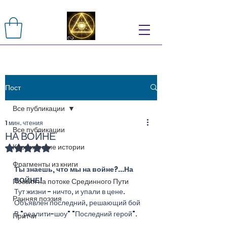
Пост
Все публикации
1 мин. чтения
Все публикации
НА ВОЙНЕ
Кармические истории
Оценка: не число из 5 звезд.
Фрагменты из книги
Ты знаешь, что мы на войне?...На 
ВОЙНЕ!
Поэзия на потоке Срединного Пути
Тут жизни - ничто, и упали в цене.
Ранняя поэзия
Объявлен последний, решающий бой
В "реалити-шоу" "Последний герой".
Притчи