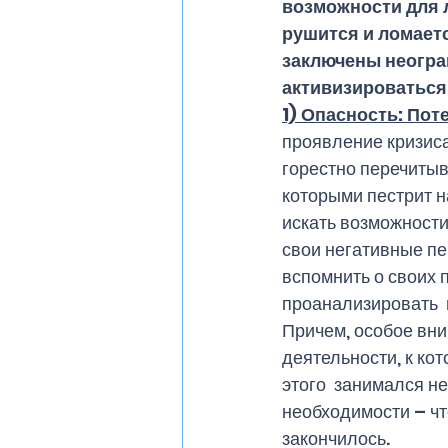
возможности для л
рушится и ломаетс
заключены неогра
активизироваться 
1) Опасность: Пот
проявление кризиса.
горестно перечиты
которыми пестрит н
искать возможности
свои негативные пе
вспомнить о своих п
проанализировать  
Причем, особое вни
деятельности, к кот
этого  занимался н
необходимости – чт
закончилось. 