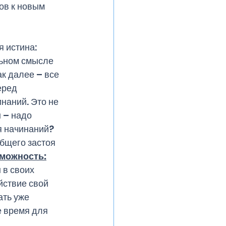
ов к новым 
 истина: 
льном смысле 
ак далее – все 
еред 
наний. Это не 
 – надо 
я начинаний? 
бщего застоя 
можность:
в своих 
йствие свой 
ать уже 
е время для 