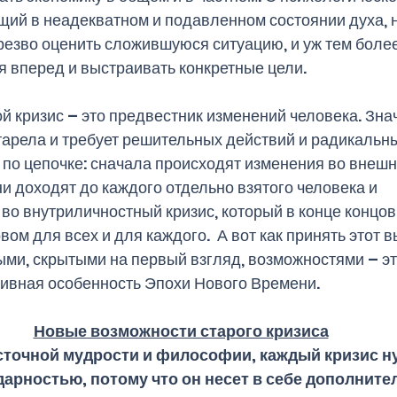
ий в неадекватном и подавленном состоянии духа, н
резво оценить сложившуюся ситуацию, и уж тем более,
я вперед и выстраивать конкретные цели. 
й кризис – это предвестник изменений человека. Значи
тарела и требует решительных действий и радикальны
 по цепочке: сначала происходят изменения во внешн
ни доходят до каждого отдельно взятого человека и 
о внутриличностный кризис, который в конце концов
м для всех и для каждого.  А вот как принять этот вы
ми, скрытыми на первый взгляд, возможностями – это
тивная особенность Эпохи Нового Времени.
Новые возможности старого кризиса
осточной мудрости и философии, каждый кризис н
дарностью, потому что он несет в себе дополните