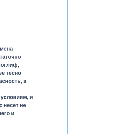
мена 
таточно 
роглиф, 
е тесно 
сность, а 
условиям, и 
 несет не 
его и 