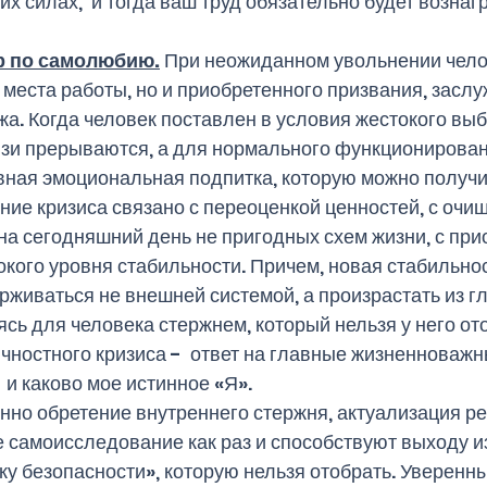
х силах,  и тогда ваш труд обязательно будет вознаг
ар по самолюбию.
 При неожиданном увольнении чело
 места работы, но и приобретенного призвания, заслу
жа. Когда человек поставлен в условия жестокого выб
зи прерываются, а для нормального функционирован
ная эмоциональная подпитка, которую можно получит
ние кризиса связано с переоценкой ценностей, с очищ
на сегодняшний день не пригодных схем жизни, с при
окого уровня стабильности. Причем, новая стабильнос
рживаться не внешней системой, а произрастать из г
сь для человека стержнем, который нельзя у него ото
чностного кризиса -  ответ на главные жизненноважн
  и каково мое истинное «Я». 
нно обретение внутреннего стержня, актуализация ре
е самоисследование как раз и способствуют выходу из
 безопасности», которую нельзя отобрать. Уверенны