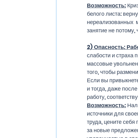
Возможность:
 Кри
белого листа: верн
нереализованных  м
занятие не потому, 
2) Опасность: Раб
слабости и страха 
массовые увольнени
того, чтобы размен
Если вы привыкнете
и тогда, даже посл
работу, соответст
Возможность:
 Нал
источники для свое
труда, цените себя 
за новые предложен