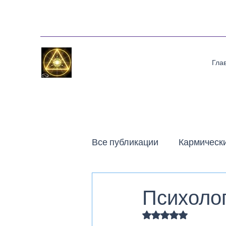
Гла
Все публикации
Кармическ
Поэзия на потоке Срединн
Психолог
Оценка: не число и
Рассказы
Статьи
П