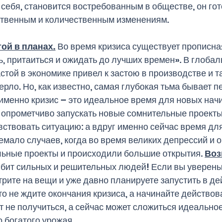
себя, становится востребованным в обществе, он гот
ственным и количественным изменениям. 
той в планах.
 Во время кризиса существует прописная
ь, притаиться и ожидать до лучших времен». В глоба
астой в экономике привел к застою в производстве и т
рло. Но, как известно, самая глубокая тьма бывает п
 именно кризис – это идеальное время для новых начи
о опрометчиво запускать новые сомнительные проекты
вствовать ситуацию: а вдруг именно сейчас время дл
емало случаев, когда во время великих депрессий и о
ьные проекты и происходили большие открытия. 
Воз
бит сильных и решительных людей! Если вы уверены 
трите на вещи и уже давно планируете запустить в де
то не ждите окончания кризиса, а начинайте действов
т не получиться, а сейчас может сложиться идеально
 богатого урожая. 