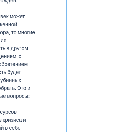
ражден. 
век может 
женной 
ора, то многие 
ия 
ь в другом 
ением, с 
обретением 
ть будет 
лубинных 
брать. Это и 
ые вопросы: 
сурсов 
 кризиса и 
й в себе 