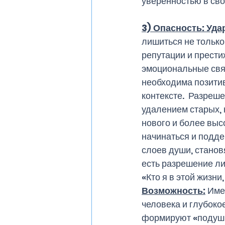
уверенностью в свои
3) Опасность: Уд
лишиться не только
репутации и прести
эмоциональные свя
необходима позитив
контексте.  Разреше
удалением старых, 
нового и более выс
начинаться и подде
слоев души, становя
есть разрешение ли
«Кто я в этой жизни,
Возможность:
 Име
человека и глубоко
формируют «подушку