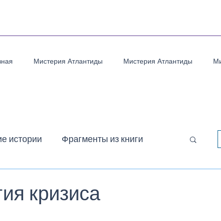
вная
Мистерия Атлантиды
Мистерия Атлантиды
Ми
ие истории
Фрагменты из книги
ого Пути
Ранняя поэзия
Притчи
ия кризиса
з 5 звезд.
оэзия военного времени