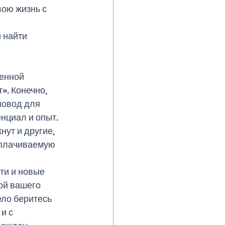
ою жизнь с 
 найти 
енной 
». Конечно, 
повод для 
нциал и опыт. 
ут и другие, 
оплачиваемую 
ти и новые 
ой вашего 
ело беритесь 
и с 