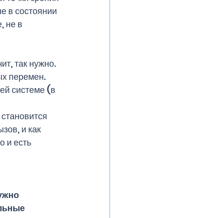
е в состоянии 
 не в 
т, так нужно. 
х перемен. 
ей системе (в 
 становится 
зов, и как 
 и есть 
ужно 
льные 