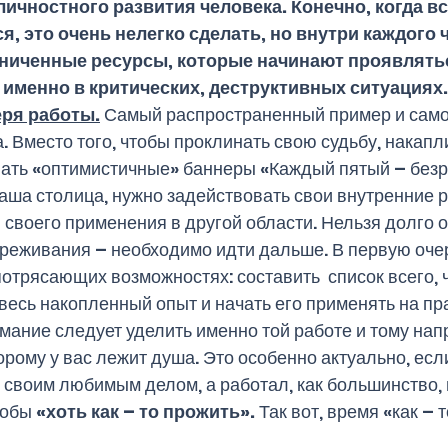
ичностного развития человека. Конечно, когда вс
я, это очень нелегко сделать, но внутри каждого 
ниченные ресурсы, которые начинают проявлятьс
именно в критических, деструктивных ситуациях. 
еря работы.
 Самый распространенный пример и само
 Вместо того, чтобы проклинать свою судьбу, накапли
вать «оптимистичные» баннеры «Каждый пятый – безр
аша столица, нужно задействовать свои внутренние р
 своего применения в другой области. Нельзя долго 
реживания – необходимо идти дальше. В первую оче
отрясающих возможностях: составить  список всего, ч
весь накопленный опыт и начать его применять на прак
мание следует уделить именно той работе и тому на
орому у вас лежит душа. Это особенно актуально, есл
е своим любимым делом, а работал, как большинство, 
обы 
«хоть как – то прожить».
 Так вот, время «как – т