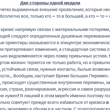
Две стороны одной медали
и четко выраженные внешние проявления, которые неиз
солютно все, только кто – то в большей, а кто – то –
 кризис напрямую связан с материальными потерями,
юдей следуют определенные душевные переживания. 
е ориентиры оказываются в эпицентре экономическог
и претерпевают изменения, а стандартная система о
ьно видоизменяется через ломку привычных устоев. 
ртом жизни»: теряется не только работа, но и привычн
устойчивые связи, нужные контакты, былые возможно
ости… Вообщем, наступает Время больших Перемен. 
 происходят существенные внутренние перемены, за
сия, страхи, разочарование, агрессия и самое разруш
 не нужен! Я лишний в этом мире!» Именно поэтому п
ельно советуют прежде всего избавиться от кризиса 
в
ть экономику в общем и в частном. С психологическо