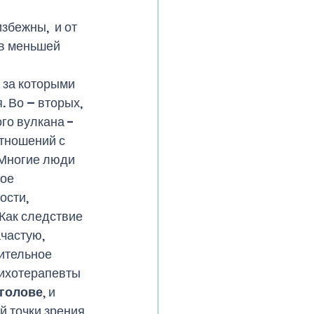
бежны,  и от 
 в меньшей 
 за которыми 
Во – вторых, 
о вулкана -  
тношений с 
Многие люди 
ое 
сти, 
Как следствие 
частую, 
ительное 
сихотерапевты 
 голове
, и 
й точки зрения 