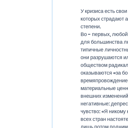
У кризиса есть сво
которых страдают аб
степени. 
Во - первых, любой
для большинства л
типичные личностны
они разрушаются ил
обществом радикал
оказываются «за бо
времяпровождение, 
материальные ценн
внешних изменений,
негативные: депрес
чувство: «Я никому
всех стран настоят
лишь потом поднима