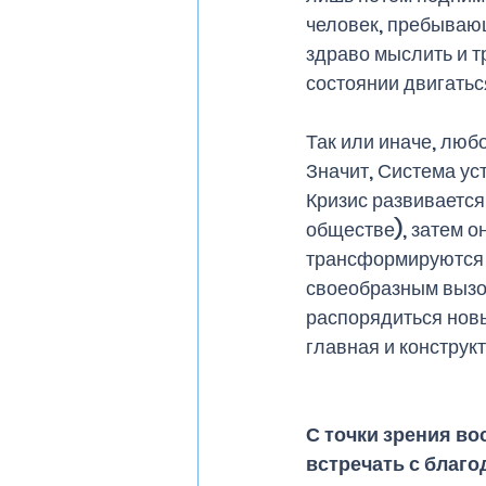
человек, пребывающ
здраво мыслить и т
состоянии двигатьс
Так или иначе, любо
Значит, Система ус
Кризис развивается
обществе), затем о
трансформируются в
своеобразным вызово
распорядиться новы
главная и конструк
С точки зрения в
встречать с благо