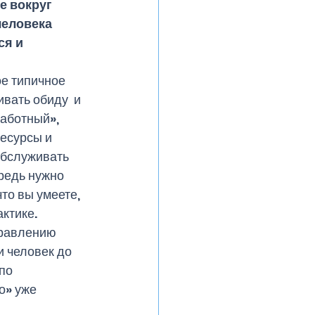
е вокруг 
человека 
я и 
 
е типичное 
вать обиду  и 
аботный», 
есурсы и 
обслуживать 
редь нужно 
то вы умеете, 
тике.  
правлению 
и человек до 
по 
о» уже 