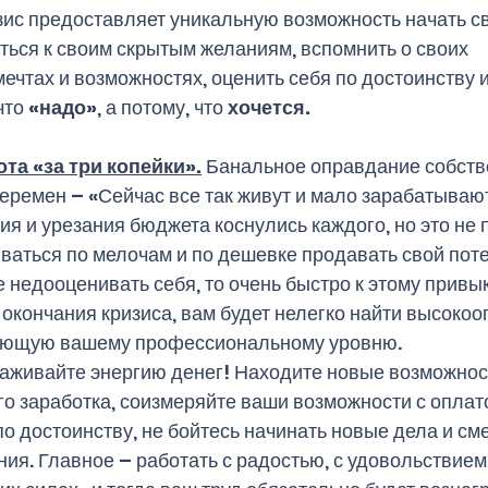
зис предоставляет уникальную возможность начать св
уться к своим скрытым желаниям, вспомнить о своих 
ечтах и возможностях, оценить себя по достоинству и
что 
«надо»
, а потому, что 
хочется.
ота «за три копейки».
Банальное оправдание собств
перемен – «Сейчас все так живут и мало зарабатывают
я и урезания бюджета коснулись каждого, но это не 
иваться по мелочам и по дешевке продавать свой поте
 недооценивать себя, то очень быстро к этому привыкн
е окончания кризиса, вам будет нелегко найти высоко
вующую вашему профессиональному уровню.  
аживайте энергию денег! Находите новые возможнос
го заработка, соизмеряйте ваши возможности с оплат
по достоинству, не бойтесь начинать новые дела и см
ия. Главное – работать с радостью, с удовольствием 