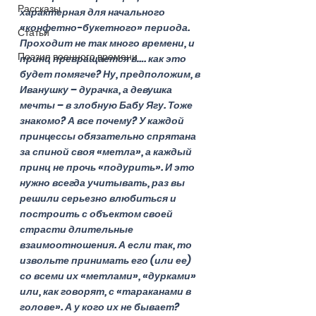
Рассказы
характерная для начального 
«конфетно-букетного» периода. 
Статьи
Проходит не так много времени, и 
Поэзия военного времени
принц превращается в…. как это 
будет помягче? Ну, предположим, в 
Иванушку – дурачка, а девушка 
мечты – в злобную Бабу Ягу. Тоже 
знакомо? А все почему? У каждой 
принцессы обязательно спрятана 
за спиной своя «метла», а каждый 
принц не прочь «подурить». И это 
нужно всегда учитывать, раз вы 
решили серьезно влюбиться и 
построить с объектом своей 
страсти длительные 
взаимоотношения. А если так, то 
извольте принимать его (или ее) 
со всеми их «метлами», «дурками» 
или, как говорят, с «тараканами в 
голове». А у кого их не бывает? 