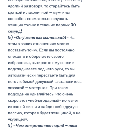
«долгий разговор», то старайтесь быть 
краткой и лаконичной – мужчины 
способны внимательно слушать 
женщин только в течение первых 30 
секунд!
8) 
«Он у меня как маленький!»
 На 
этом в ваших отношениях можно 
поставить точку. Если вы постоянно 
опекаете и оберегаете своего 
избранника, вытираете ему сопли и 
подкладываете под него руки, то вы 
автоматически перестаете быть для 
него любимой девушкой, а становитесь 
«квочкой – матерью». При таком 
подходе не удивляйтесь, что очень 
скоро этот «неблагодарный» исчезнет 
из вашей жизни и найдет себе другую 
пассию, которая будет женщиной, а не 
«курицей». 
9) 
«Чем откровеннее наряд – тем 