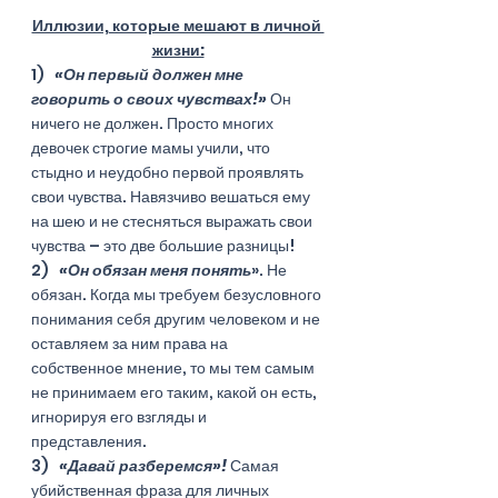
Иллюзии, которые мешают в личной 
жизни:
1)   
«Он первый должен мне 
говорить о своих чувствах!»
 Он 
ничего не должен. Просто многих 
девочек строгие мамы учили, что 
стыдно и неудобно первой проявлять 
свои чувства. Навязчиво вешаться ему 
на шею и не стесняться выражать свои 
чувства – это две большие разницы!
2)   
«Он обязан меня понять
». Не 
обязан. Когда мы требуем безусловного 
понимания себя другим человеком и не 
оставляем за ним права на 
собственное мнение, то мы тем самым 
не принимаем его таким, какой он есть, 
игнорируя его взгляды и 
представления.  
3)   
«Давай разберемся»!
 Самая 
убийственная фраза для личных 