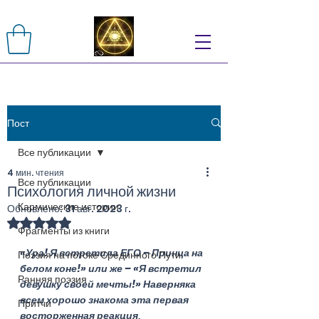
Пост
Все публикации
4 мин. чтения
Все публикации
Психология личной жизни
Кармические истории
Обновлено:
31 авг. 2023 г.
Оценка: не число из 5 звезд.
Фрагменты из книги
«Ура! Я встретила ЕГО – Принца на 
Поэзия на потоке Срединного Пути
белом коне!» или же – «Я встретил 
Ранняя поэзия
девушку своей мечты!» Наверняка 
всем хорошо знакома эта первая 
Притчи
восторженная реакция, 