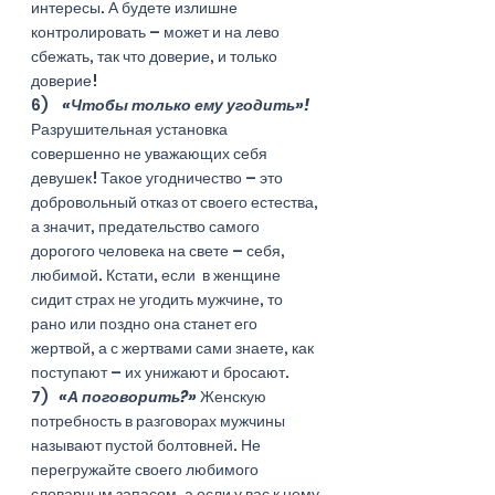
интересы. А будете излишне 
контролировать – может и на лево 
сбежать, так что доверие, и только 
доверие!
6)    
«Чтобы только ему угодить»!
Разрушительная установка 
совершенно не уважающих себя 
девушек! Такое угодничество – это 
добровольный отказ от своего естества, 
а значит, предательство самого 
дорогого человека на свете – себя, 
любимой. Кстати, если  в женщине 
сидит страх не угодить мужчине, то 
рано или поздно она станет его 
жертвой, а с жертвами сами знаете, как 
поступают – их унижают и бросают. 
7)   
«А поговорить?»
 Женскую 
потребность в разговорах мужчины 
называют пустой болтовней. Не 
перегружайте своего любимого 
словарным запасом, а если у вас к нему 