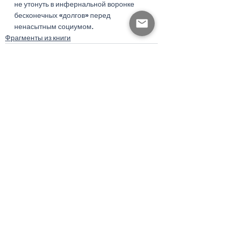
не утонуть в инфернальной воронке 
бесконечных «долгов» перед 
ненасытным социумом.
Фрагменты из книги
Смотреть все
Недавние посты