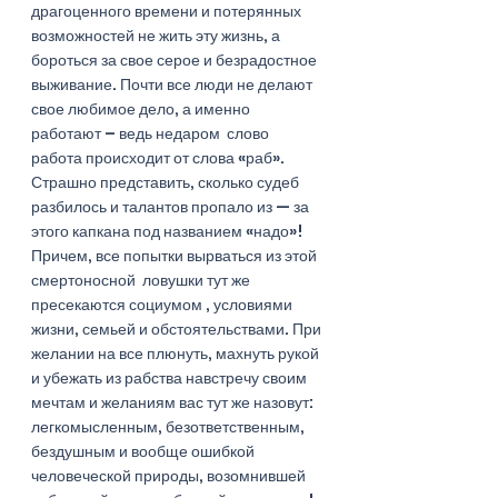
драгоценного времени и потерянных 
возможностей не жить эту жизнь, а 
бороться за свое серое и безрадостное 
выживание. Почти все люди не делают 
свое любимое дело, а именно 
работают – ведь недаром  слово 
работа происходит от слова «раб».   
Страшно представить, сколько судеб 
разбилось и талантов пропало из — за 
этого капкана под названием «надо»! 
Причем, все попытки вырваться из этой 
смертоносной  ловушки тут же 
пресекаются социумом , условиями 
жизни, семьей и обстоятельствами. При 
желании на все плюнуть, махнуть рукой 
и убежать из рабства навстречу своим 
мечтам и желаниям вас тут же назовут: 
легкомысленным, безответственным, 
бездушным и вообще ошибкой 
человеческой природы, возомнившей 