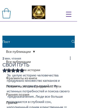
Пост
Все публикации
2 мин. чтения
Все публикации
СВОЙ ПУТЬ
Кармические истории
Оценка: не число из 5 звезд.
За  целую историю человечества 
Фрагменты из книги
придумано множество капканов и 
ловушек,  уводящих людей от их 
Поэзия на потоке Срединного Пути
истинных потребностей и поиска своего 
Ранняя поэзия
 предназначения. Люди все больше 
погружаются в глубокий сон, 
Притчи
наполненный одним единственным — 