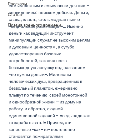
Рассказы
самым важным и смысловым для них  - 
сновидением: поиском добычи. Деньги, 
Статьи
слава, власть, столь модная нынче 
Поэзия военного времени
«социальная реализация»… Именно 
деньги как ведущий инструмент 
манипуляции служат не высоким целям 
и духовным ценностям, а сугубо 
удовлетворению базовых 
потребностей, загоняя нас в 
безвыходную ловушку под названием 
«но нужны деньги». Миллионы 
человеческих душ, превращенных в 
безвольный планктон, ежедневно 
плывут по течению  своей монотонной  
и однообразной жизни —из дому на 
работу  и обратно, с одной 
единственной задачей -  «ведь надо как 
то зарабатывать!» Причем, эти 
копеечные «как -то» постепенно 
становятся пожирателями 