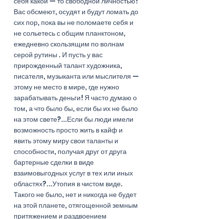
себя какой — то свободной личностью! 
Вас обсмеют, осудят и будут ломать до 
сих пор, пока вы не поломаете себя и 
не сольетесь с общим планктоном, 
ежедневно скользящим по волнам 
серой рутины . И пусть у вас 
прирожденный талант художника, 
писателя, музыканта или мыслителя — 
этому не место в мире, где нужно 
зарабатывать деньги! Я часто думаю о 
том, а что было бы, если бы их не было 
на этом свете?...Если бы люди имели 
возможность просто жить в кайф и 
явить этому миру свои таланты и 
способности, получая друг от друга 
бартерные сделки в виде 
взаимовыгодных услуг в тех или иных 
областях?...Утопия в чистом виде. 
Такого не было, нет и никогда не будет 
на этой планете, отягощенной земным 
притяжением и раздвоением 