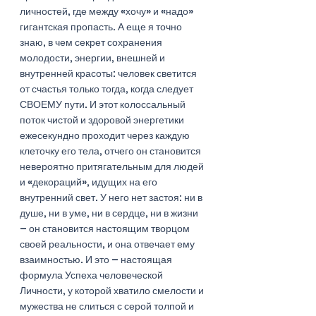
личностей, где между «хочу» и «надо» 
гигантская пропасть. А еще я точно 
знаю, в чем секрет сохранения 
молодости, энергии, внешней и 
внутренней красоты: человек светится 
от счастья только тогда, когда следует 
СВОЕМУ пути. И этот колоссальный 
поток чистой и здоровой энергетики 
ежесекундно проходит через каждую 
клеточку его тела, отчего он становится 
невероятно притягательным для людей 
и «декораций», идущих на его 
внутренний свет. У него нет застоя: ни в 
душе, ни в уме, ни в сердце, ни в жизни 
– он становится настоящим творцом 
своей реальности, и она отвечает ему 
взаимностью. И это – настоящая 
формула Успеха человеческой 
Личности, у которой хватило смелости и 
мужества не слиться с серой толпой и 