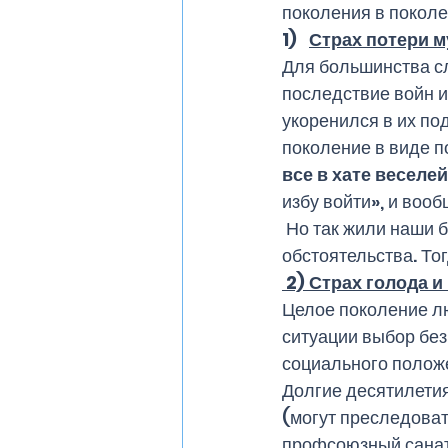
поколения в поколе
1)   
Страх потери 
Для большинства с
последствие войн и
укоренился в их по
поколение в виде по
все в хате веселей
избу войти», и вооб
 Но так жили наши бабушки – прабабушки – это было их выбор, их  время и их 
обстоятельства. То
 2) Страх голода 
Целое поколение лю
ситуации выбор без
социального поло
Долгие десятилетия
(могут преследоват
профсоюзный санато