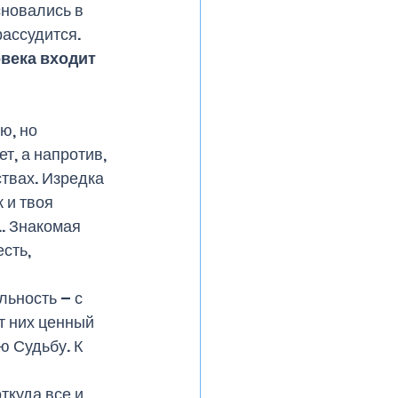
новались в 
ассудится. 
века входит 
ю, но 
т, а напротив, 
твах. Изредка 
 и твоя 
. Знакомая 
сть, 
льность – с 
т них ценный 
ю Судьбу. К 
ткуда все и 