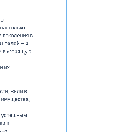
о 
настолько 
з поколения в 
нтелей – а 
и в «горящую 
ти, жили в 
 имущества, 
ь успешным 
ки в 
жно 