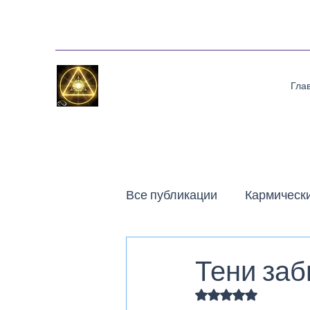
Гла
Все публикации
Кармическ
Поэзия на потоке Срединн
Тени заб
Оценка: не число и
Рассказы
Статьи
П