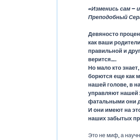
«Изменись сам – 
Преподобный Сер
Девяносто процент
как ваши родители
правильной и друго
верится…. 
Но мало кто знает
борются еще как м
нашей голове, в н
управляют нашей 
фатальными они д
И они имеют на это
наших забытых пр
Это не миф, а науч