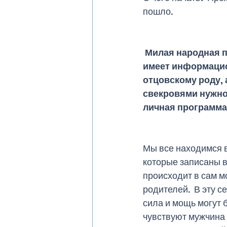
пошло. 
 Милая народная примета: Если девочка похожа на папу – будет счастлива – тоже 
имеет информацион
отцовскому роду, 
свекровями нужно 
личная программа
Мы все находимся в
которые записаны в
происходит в сам м
родителей.  В эту с
сила и мощь могут б
чувствуют мужчина 