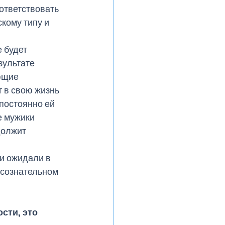
ответствовать 
кому типу и 
 будет 
зультате 
ющие 
т в свою жизнь 
 постоянно ей 
е мужики 
должит 
и ожидали в 
ссознательном 
сти, это 