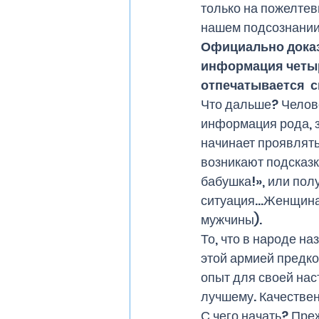
только на пожелтев
нашем подсознании 
Официально доказа
информация четыре
отпечатывается  
Что дальше? Челове
информация рода, з
начинает проявлять
возникают подсказки
бабушка!», или пол
ситуация…Женщинам 
мужчины). 
То, что в народе н
этой армией предко
опыт для своей нас
лучшему. Качествен
С чего начать? Преж