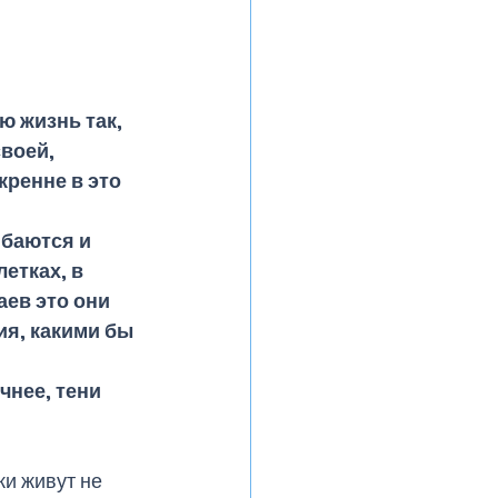
 жизнь так, 
воей, 
кренне в это 
ибаются и 
етках, в 
ев это они 
я, какими бы 
чнее, тени 
и живут не 