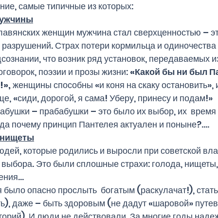
ние, самые типичные из которых:
мужчины
лавянских женщин мужчина стал сверхценностью – эт
 разрушений. Страх потери кормильца и одиночества 
дсознании, что возник ряд установок, передаваемых и
говорок, поэзии и прозы жизни: 
«Какой бы ни был Па
!»,
 женщины способны «и коня на скаку остановить», 
ще, «сиди, дорогой, я сама! Уберу, принесу и подам!»
гда почему принцип Пантелея актуален и поныне?....
и нищеты
дей, которые родились и выросли при советской влас
 выбора. Это были сплошные страхи: голода, нищеты,
жения…
 было опасно прослыть  богатым (раскулачат!), стат
ь), даже – быть здоровым (не дадут «шаровой» путев
рий). И люди не действовали. За многие годы наде