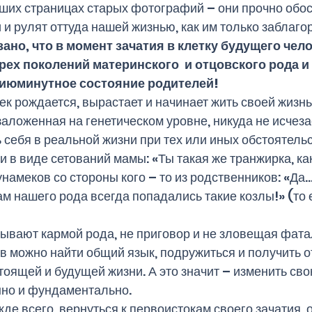
ших страницах старых фотографий – они прочно обос
и рулят оттуда нашей жизнью, как им только заблагор
но, что в момент зачатия в клетку будущего чело
х поколений материнского  и отцовского рода и 
сиюминутное состояние родителей! 
к рождается, вырастает и начинает жить своей жизнь
аложенная на генетическом уровне, никуда не исчезае
 себя в реальной жизни при тех или иных обстоятельс
 в виде сетований мамы: «Ты такая же транжирка, как
унамеков со стороны кого – то из родственников: «Да…
нашего рода всегда попадались такие козлы!» (то е
азывают кармой рода, не приговор и не зловещая фата
в можно найти общий язык, подружиться и получить о
тоящей и будущей жизни. А это значит – изменить сво
но и фундаментально. 
де всего, вернуться к первоистокам своего зачатия, о