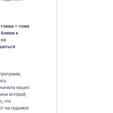
ближе к 
со 
шаться 
программ, 
ись 
 начала наших 
ина которой, 
, что 
ют на седьмое 