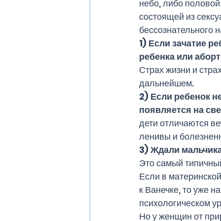
небо, либо половой 
состоящей из сексу
бессознательного н
1) Если зачатие р
ребенка или аборт
Страх жизни и страх
дальнейшем. 
2) Если ребенок н
появляется на све
дети отличаются веч
ленивы и болезненн
3) Ждали мальчика
Это самый типичный
Если в материнской
к Ванечке, то уже н
психологическом ур
Но у женщин от при