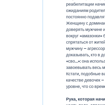
реабилитации начин
ожиданиям родителе
постоянно подавлят
Женщину с доминант
доверять мужчине и 
вокруг «амазонки» 
спрятаться от житей
мужчину – агрессора
доказывать, кто в д
«сво…»: она исполь
завоевывать весь м
Кстати, подобные в
качестве девочек –
уровне, что со вре
Рука, которая нач