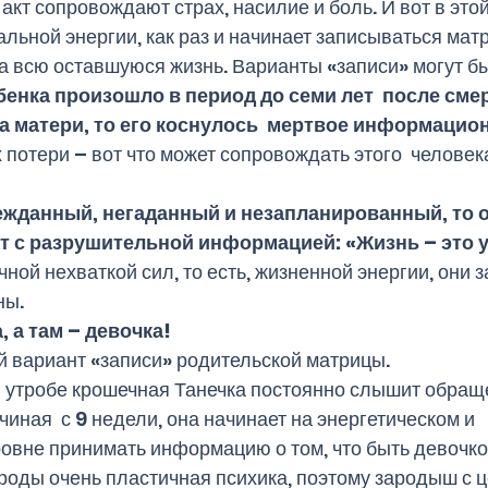
акт сопровождают страх, насилие и боль. И вот в этой
альной энергии, как раз и начинает записываться мат
а всю оставшуюся жизнь. Варианты «записи» могут бы
ебенка произошло в период до семи лет  после сме
а матери, то его коснулось  мертвое информацион
 потери – вот что может сопровождать этого  человека
ежданный, негаданный и незапланированный, то о
т с разрушительной информацией: «Жизнь – это у
ной нехваткой сил, то есть, жизненной энергии, они з
ы.  
, а там – девочка!
 вариант «записи» родительской матрицы. 
 утробе крошечная Танечка постоянно слышит обращен
ачиная  с 9 недели, она начинает на энергетическом и 
овне принимать информацию о том, что быть девочкой
роды очень пластичная психика, поэтому зародыш с 