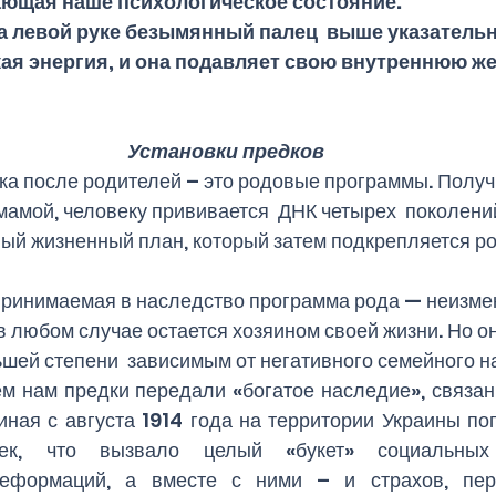
жающая наше психологическое состояние.
 левой руке безымянный палец  выше указательног
ая энергия, и она подавляет свою внутреннюю же
Установки предков
а после родителей – это родовые программы. Получ
 мамой, человеку прививается  ДНК четырех  поколений
ный жизненный план, который затем подкрепляется р
  принимаемая в наследство программа рода — неизме
в любом случае остается хозяином своей жизни. Но он
шей степени  зависимым от негативного семейного н
м нам предки передали «богатое наследие», связанн
ная с августа 1914 года на территории Украины пог
ек, что вызвало целый «букет» социальных
деформаций, а вместе с ними – и страхов, пер