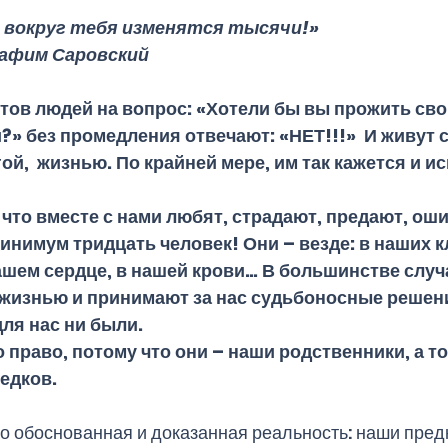
и вокруг тебя изменятся тысячи!»
афим Саровский 
ов людей на вопрос: «Хотели бы вы прожить свою
?» без промедления отвечают: «НЕТ!!!»  И живут с
й,  жизнью. По крайней мере, им так кажется и ис
, что вместе с нами любят, страдают, предают, ош
инимум тридцать человек! Они – везде: в наших кл
ашем сердце, в нашей крови… В большинстве случа
жизнью и принимают за нас судьбоносные решени
ля нас ни были.
 право, потому что они – наши родственники, а то
едков.
но обоснованная и доказанная реальность: наши предк