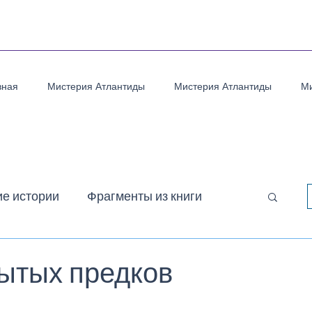
вная
Мистерия Атлантиды
Мистерия Атлантиды
Ми
ие истории
Фрагменты из книги
ого Пути
Ранняя поэзия
Притчи
ытых предков
з 5 звезд.
оэзия военного времени