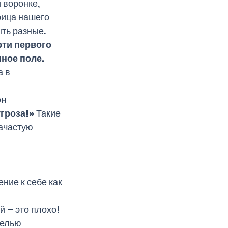
 воронке, 
рица нашего 
ть разные.
рти первого 
ное поле. 
 в 
н 
гроза!» 
Такие 
ачастую 
ие к себе как 
 – это плохо! 
целью 