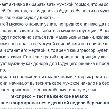
ает активно вырабатывать мужской гормон, чтобы со
й. Вырастая, такая девочка будет себя вести по мужс
ь свою женскую сущность.  
ой мужского начала узнать не трудно: она никогда не
активно взвалит на себя  все мужские функции.  В ре
будут постоянно виться или маменькины сынки, жела
ских невзгод за ее могучей спиной, или она привлече
 и станет его жертвой, в то время как агрессор будет
оме хозяин. Есть еще третий вариант по принципу «вс
зует мужчину как донора для будущего ребенка и про
ир. 
арианты происходят и с мальчиками, которых родител
 они  начинают вытеснять свое мужское начало на бе
менем приводит к женоподобному типажу мужчин.  
Экспресс – тест на женское начало:
инает формироваться с девятой недели беременно