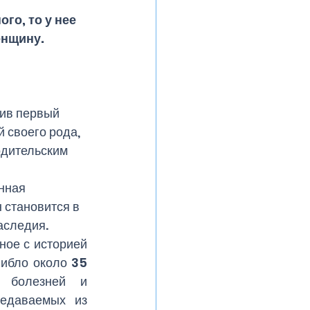
о, то у нее 
нщину. 
ив первый 
 своего рода, 
одительским 
нная 
 становится в 
аследия.
ое с историей 
ибло около 35 
 болезней и 
едаваемых из 