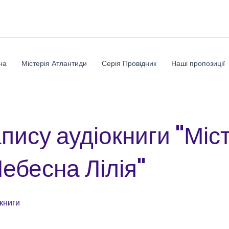
на
Містерія Атлантиди
Серія Провідник
Наші пропозиції
апису аудіокниги "Міс
ебесна Лілія"
книги