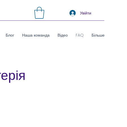
Увійти
Блог
Наша команда
Відео
FAQ
Більше
терія