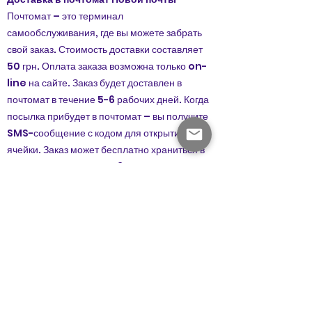
Почтомат – это терминал
самообслуживания, где вы можете забрать
свой заказ. Стоимость доставки составляет
50 грн. Оплата заказа возможна только on-
line на сайте. Заказ будет доставлен в
почтомат в течение 5-6 рабочих дней. Когда
посылка прибудет в почтомат – вы получите
SMS-сообщение с кодом для открытия
ячейки. Заказ может бесплатно храниться в
почтомате Новой почты 3 рабочих дня. На 4
день заказ автоматически отправляется
обратно.
Доставка возможна в те населенные
пункты, где работают отделения Новой
почты.
Доставку по Украине можно заказать