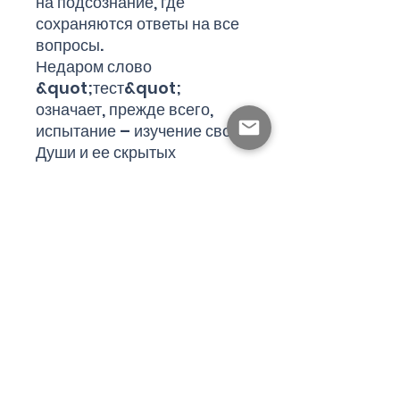
на подсознание, где
сохраняются ответы на все
вопросы.
Недаром слово
&quot;тест&quot;
означает, прежде всего,
испытание – изучение своей
Души и ее скрытых
потребностей.
«Сборник психологических
тестов для всей семьи и на
все случаи жизни»
составлен таким образом,
чтобы и взрослые, и дети
могли легко, творчески и
играя решить для себя ряд
жизненно важных вопросов:
отношения, коммуникации,
выбор пути, способности,