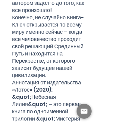
автором задолго до того, как
все произошло!
Конечно, не случайно Книга-
Ключ открывается по всему
миру именно сейчас – когда
все человечество проходит
свой решающий Срединный
Путь и находится на
Перекрестке, от которого
зависит будущее нашей
цивилизации.
Аннотация от издательства
«Лотос» (2020):
&quot;Небесная
Лилия&quot; – это первая
книга по одноименной
трилогии &quot;Мистерия
Атлантиды&quot;.
Мистическая повесть,