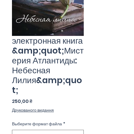
электронная книга
&amp;quot;Мист
ерия Атлантиды:
Небесная
Лилия&amp;quo
t;
Цена
250,00 ₴
Друкованого видання
Выберите формат файла
*